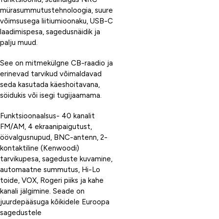
mürasummutustehnoloogia, suure
võimsusega liitiumioonaku, USB-C
laadimispesa, sagedusnäidik ja
palju muud.
See on mitmekülgne CB-raadio ja
erinevad tarvikud võimaldavad
seda kasutada käeshoitavana,
söidukis või isegi tugijaamama.
Funktsioonaalsus- 40 kanalit
FM/AM, 4 ekraanipaigutust,
öövalgusnupud, BNC-antenn, 2-
kontaktiline (Kenwoodi)
tarvikupesa, sageduste kuvamine,
automaatne summutus, Hi-Lo
toide, VOX, Rogeri piiks ja kahe
kanali jälgimine. Seade on
juurdepääsuga kõikidele Euroopa
sagedustele