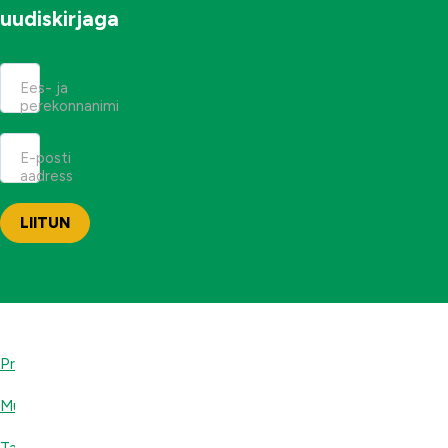
uudiskirjaga
Ees- ja
perekonnanimi
E-posti
aadress
Privaatsuspoliitika
Müügitingimused
Tarnetingimused