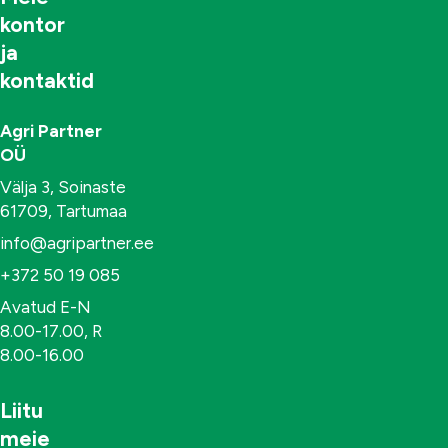
kontor
ja
kontaktid
Agri Partner
OÜ
Välja 3, Soinaste
61709, Tartumaa
info@agripartner.ee
+372 50 19 085
Avatud E-N
8.00-17.00, R
8.00-16.00
Liitu
meie