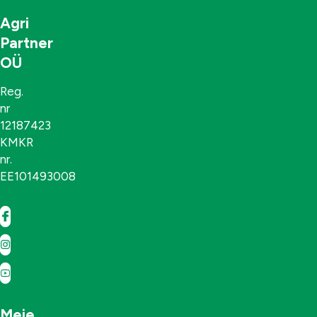
Agri
Partner
OÜ
Reg.
nr
12187423
KMKR
nr.
EE101493008
Meie