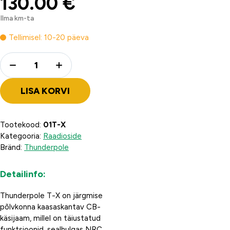
130.00
€
Ilma km-ta
Tellimisel: 10-20 päeva
Quantity
LISA KORVI
Tootekood:
01T-X
Kategooria:
Raadioside
Bränd:
Thunderpole
Detailinfo:
Thunderpole T-X on järgmise
põlvkonna kaasaskantav CB-
käsijaam, millel on täiustatud
funktsioonid, sealhulgas NRC