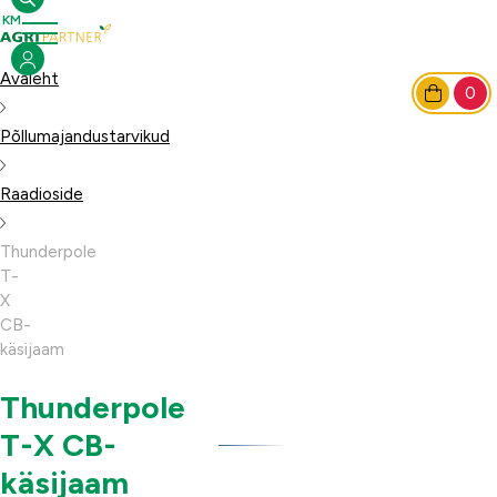
Avaleht
0
Põllumajandustarvikud
Raadioside
Thunderpole
T-
X
CB-
käsijaam
Thunderpole
T-X CB-
käsijaam