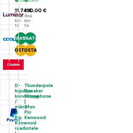
Laos
Laos
11.74
190.00
€
€
Ilma
Ilma
km-
km-
ta
ta
VAATA
VAATA
OSTA
OSTA
D-
Thunderpole
kujuline
Speaker
kõrvaklapp
Microphone
/
|
mikrofon
2-
2
Pin
Pin
Kenwood
Kenwood
raadiotele