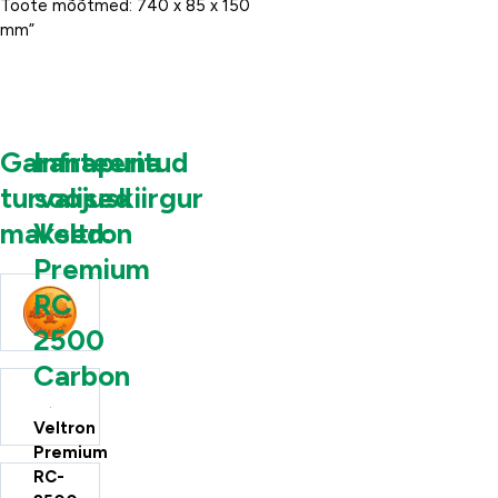
Toote mõõtmed: 740 x 85 x 150
mm”
Garanteeritud
Infrapuna
turvalised
soojuskiirgur
maksed:
Veltron
Premium
RC
2500
Carbon
Veltron
Premium
RC-