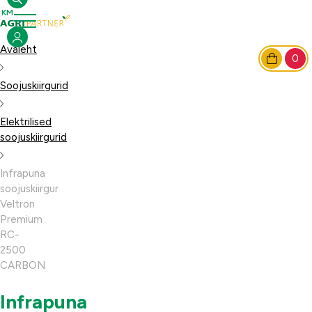
Avaleht
0
Soojuskiirgurid
Elektrilised
soojuskiirgurid
Infrapuna
soojuskiirgur
Veltron
Premium
RC-
2500
CARBON
Infrapuna