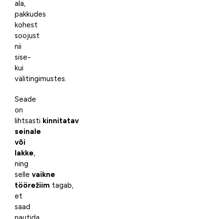
ala,
pakkudes
kohest
soojust
nii
sise-
kui
välitingimustes.
Seade
on
lihtsasti
kinnitatav
seinale
või
lakke
,
ning
selle
vaikne
töörežiim
tagab,
et
saad
nautida