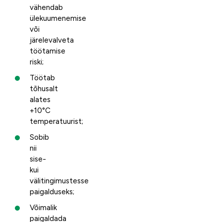
vähendab
ülekuumenemise
või
järelevalveta
töötamise
riski;
Töötab
tõhusalt
alates
+10°C
temperatuurist;
Sobib
nii
sise-
kui
välitingimustesse
paigalduseks;
Võimalik
paigaldada