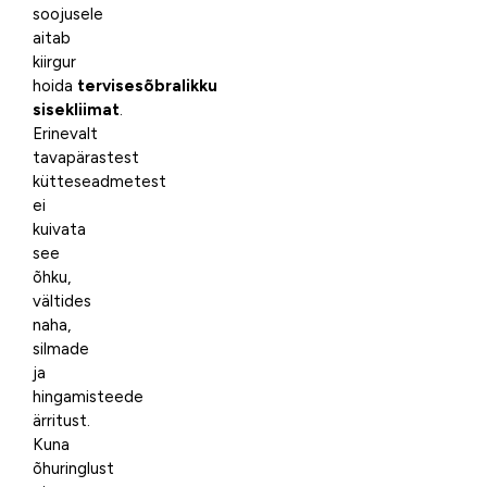
soojusele
aitab
kiirgur
hoida
tervisesõbralikku
sisekliimat
.
Erinevalt
tavapärastest
kütteseadmetest
ei
kuivata
see
õhku,
vältides
naha,
silmade
ja
hingamisteede
ärritust.
Kuna
õhuringlust