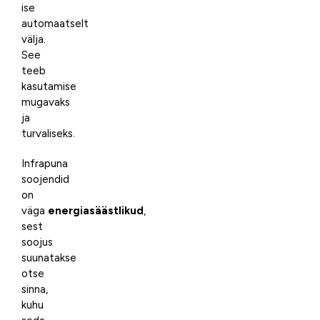
ise
automaatselt
välja.
See
teeb
kasutamise
mugavaks
ja
turvaliseks.
Infrapuna
soojendid
on
väga
energiasäästlikud
,
sest
soojus
suunatakse
otse
sinna,
kuhu