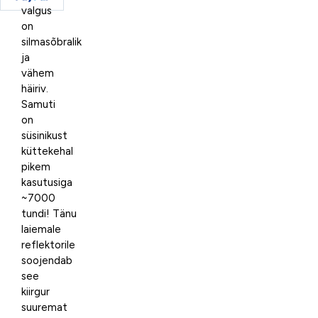
valgus
on
silmasõbralik
ja
vähem
häiriv.
Samuti
on
süsinikust
küttekehal
pikem
kasutusiga
~7000
tundi! Tänu
laiemale
reflektorile
soojendab
see
kiirgur
suuremat