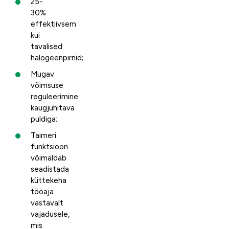
25-
30%
effektiivsem
kui
tavalised
halogeenpirnid;
Mugav
võimsuse
reguleerimine
kaugjuhitava
puldiga;
Taimeri
funktsioon
võimaldab
seadistada
küttekeha
tööaja
vastavalt
vajadusele,
mis