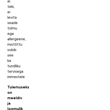
ei
teki,
ei
levita
seade
tolmu
ega
allergeene,
mistõttu
sobib
see
ka
tundliku
tervisega
inimestele.
Tulemuseks
on
meeldiv
ja
loomulik