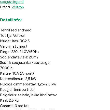
soojuskiirgurid
Bränd:
Veltron
Detailinfo:
Tehnilised andmed:
Tootja: Veltron
Mudel: Iras-RC2.5
Värv: matt must
Pinge: 220-240V/50Hz
Soojendatav ala: 20m2
Süsinik soojusallika kasutusiga:
7000 h
Kaitse: 10A (Amprit)
Küttevõimsus: 2,5 kW
Puldiga dimmerdatav: 1,25-2,5 kw
Kaugjuhtimispult: Jah
Paigaldus: seinale, lakke kinnitatav
Kaal: 2,6 kg
Garantii: 3 aastat