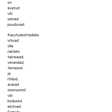
on
avatud
või
seinad
puuduvad.
Kasutuskohtadeks
võivad
olla
näiteks
talveaiad,
verandad,
terrassid
ja
rõdud,
avarad
siseruumid
või
kodused
elutoad.