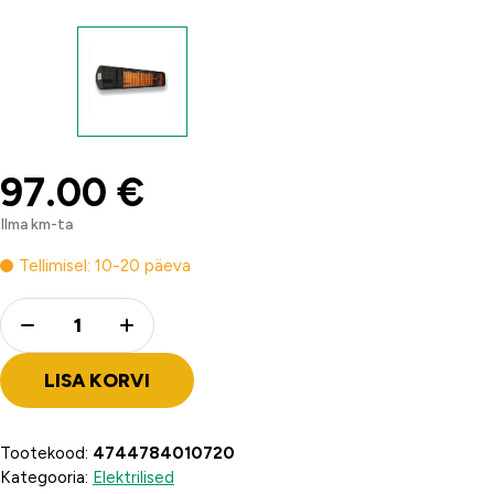
97.00
€
Ilma km-ta
Tellimisel: 10-20 päeva
Quantity
LISA KORVI
Tootekood:
4744784010720
Kategooria:
Elektrilised