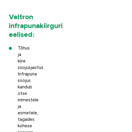
Veltron
infrapunakiirguri
eelised:
Tõhus
ja
kiire
soojusjaotus.
Infrapuna
soojus
kandub
otse
inimestele
ja
esmetele,
tagades
kohese