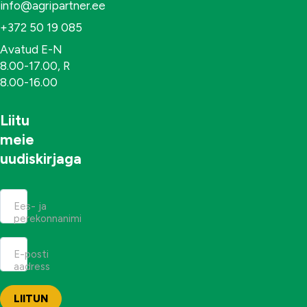
info@agripartner.ee
+372 50 19 085
Avatud E-N
8.00-17.00, R
8.00-16.00
Liitu
meie
uudiskirjaga
Ees- ja
perekonnanimi
E-posti
aadress