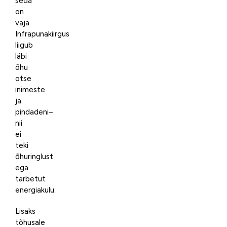
seda
on
vaja.
Infrapunakiirgus
liigub
läbi
õhu
otse
inimeste
ja
pindadeni–
nii
ei
teki
õhuringlust
ega
tarbetut
energiakulu.
Lisaks
tõhusale