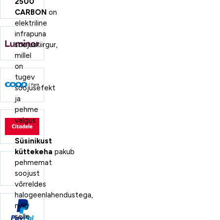
2500
CARBON
on
elektriline
infrapuna
soojuskiirgur,
millel
on
tugev
soojusefekt
ja
pehme
valgus.
Süsinikust
küttekeha
pakub
pehmemat
soojust
võrreldes
halogeenlahendustega,
ning
selle