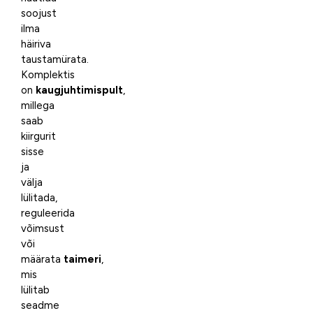
soojust
ilma
häiriva
taustamürata.
Komplektis
on
kaugjuhtimispult
,
millega
saab
kiirgurit
sisse
ja
välja
lülitada,
reguleerida
võimsust
või
määrata
taimeri
,
mis
lülitab
seadme