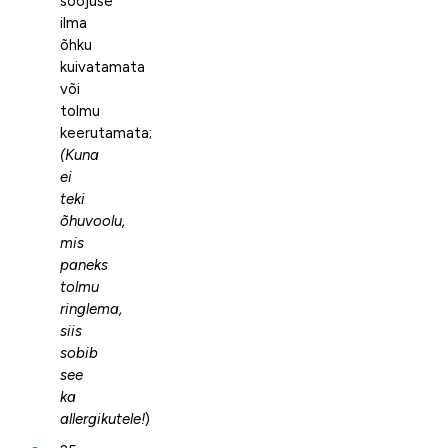
soojuse
ilma
õhku
kuivatamata
või
tolmu
keerutamata;
(Kuna
ei
teki
õhuvoolu,
mis
paneks
tolmu
ringlema,
siis
sobib
see
ka
allergikutele!
)