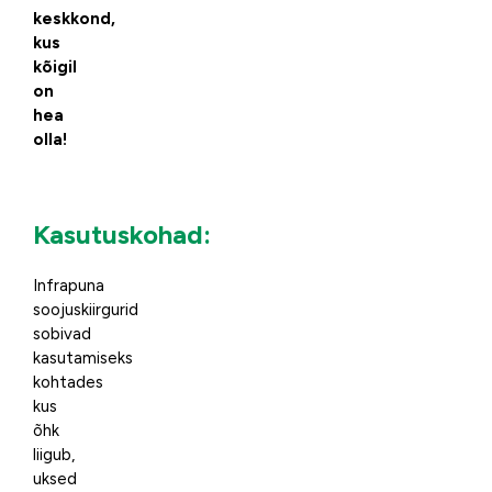
keskkond,
kus
kõigil
on
hea
olla!
Kasutuskohad:
Infrapuna
soojuskiirgurid
sobivad
kasutamiseks
kohtades
kus
õhk
liigub,
uksed