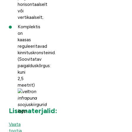
horisontaalselt
või
vertikaalselt;
Komplektis
on
kaasas
reguleeritavad
kinnituskronsteinid.
(Soovitatav
paigalduskõrgus:
kuni
2,5
meetrit)
Lisamaterjalid:
Vaata
tootja