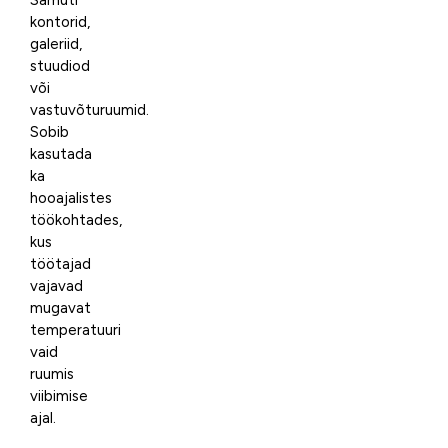
Samuti
kontorid,
galeriid,
stuudiod
või
vastuvõturuumid.
Sobib
kasutada
ka
hooajalistes
töökohtades,
kus
töötajad
vajavad
mugavat
temperatuuri
vaid
ruumis
viibimise
ajal.